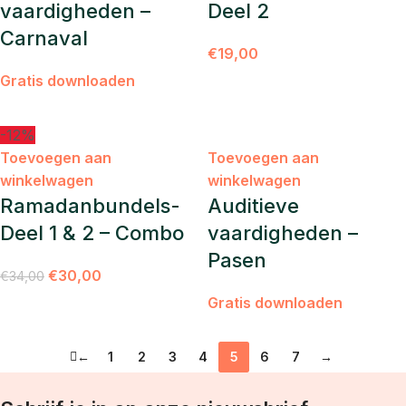
vaardigheden –
Deel 2
Carnaval
€
19,00
Gratis downloaden
-12%
Toevoegen aan
Toevoegen aan
winkelwagen
winkelwagen
Ramadanbundels-
Auditieve
Deel 1 & 2 – Combo
vaardigheden –
Pasen
€
30,00
€
34,00
Gratis downloaden
←
1
2
3
4
5
6
7
→