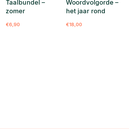
Taalbundel –
Woordvolgorde –
zomer
het jaar rond
€
6,90
€
18,00
T
w