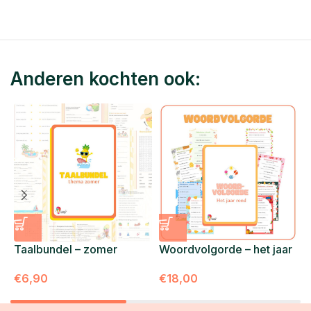
Anderen kochten ook:
Taalbundel – zomer
Woordvolgorde – het jaar
V
rond
z
€
6,90
€
18,00